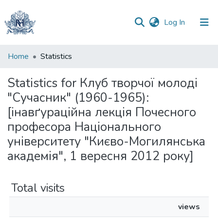
(current)
Log In
Communities
Home
Statistics
&
Collections
Statistics for Клуб творчої молоді
"Сучасник" (1960-1965):
All of DSpace
[інавґураційна лекція Почесного
професора Національного
університету "Києво-Могилянська
академія", 1 вересня 2012 року]
Total visits
views