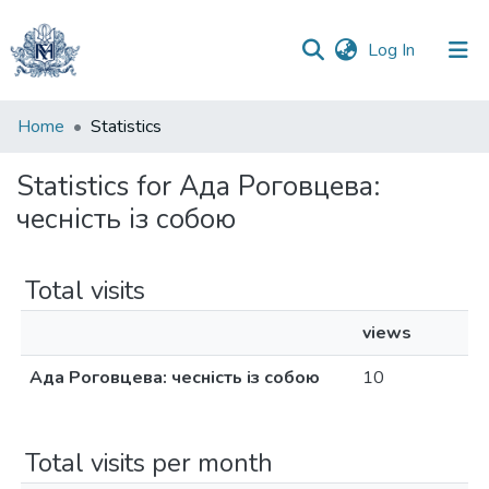
(current)
Log In
Communities
Home
Statistics
&
Collections
Statistics for Ада Роговцева:
чесність із собою
All of DSpace
Total visits
views
Ада Роговцева: чесність із собою
10
Total visits per month