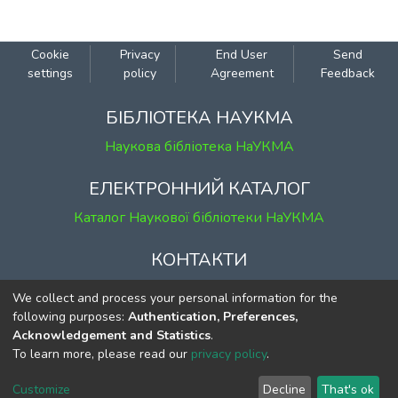
Cookie
Privacy
End User
Send
settings
policy
Agreement
Feedback
БІБЛІОТЕКА НАУКМА
Наукова бібліотека НаУКМА
ЕЛЕКТРОННИЙ КАТАЛОГ
Каталог Наукової бібліотеки НаУКМА
КОНТАКТИ
м. Київ, вул. Григорія Сковороди, 2
We collect and process your personal information for the
к. 1, к. 120
following purposes:
Authentication, Preferences,
Acknowledgement and Statistics
.
тел.
(044) 463-69-31
To learn more, please read our
privacy policy
.
ekmair@ukma.edu.ua
Customize
Decline
That's ok