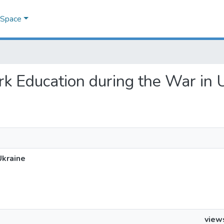
DSpace
ork Education during the War in 
Ukraine
view