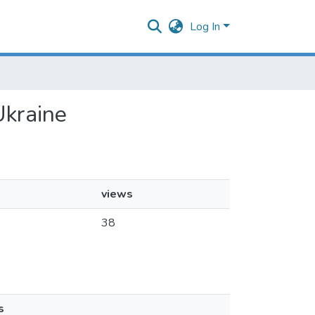
Log In
Ukraine
views
38
s