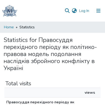
(current)
Log In
Communities
Home
Statistics
&
Collections
Statistics for Правосуддя
перехідного періоду як політико-
All of DSpace
правова модель подолання
наслідків збройного конфлікту в
Україні
Total visits
views
Правосуддя перехідного періоду як