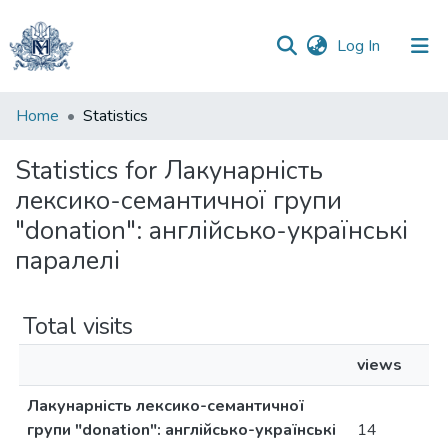
(current)
Log In
Communities
Home
Statistics
&
Collections
Statistics for Лакунарність
лексико-семантичної групи
All of DSpace
"donation": англійсько-українські
паралелі
Total visits
views
Лакунарність лексико-семантичної
групи "donation": англійсько-українські
14