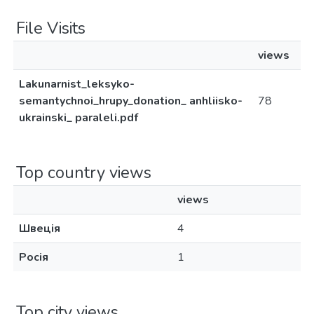
File Visits
views
Lakunarnist_leksyko-
semantychnoi_hrupy_donation_ anhliisko-
78
ukrainski_ paraleli.pdf
Top country views
views
Швеція
4
Росія
1
Top city views