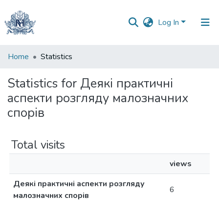
Log In
Communities
Home
Statistics
&
Collections
Statistics for Деякі практичні
аспекти розгляду малозначних
All of DSpace
спорів
Total visits
views
Деякі практичні аспекти розгляду
6
малозначних спорів