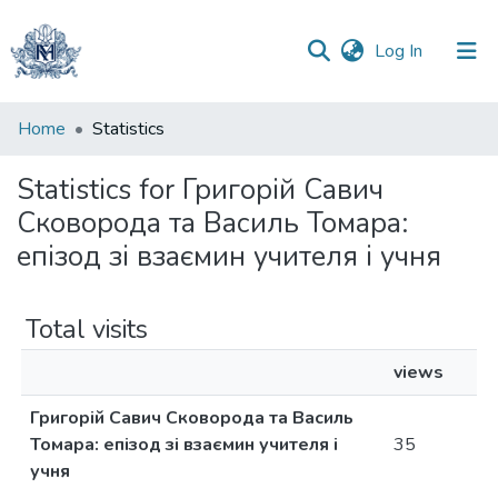
(current)
Log In
Communities
Home
Statistics
&
Collections
Statistics for Григорій Савич
Сковорода та Василь Томара:
All of DSpace
епізод зі взаємин учителя і учня
Total visits
views
Григорій Савич Сковорода та Василь
Томара: епізод зі взаємин учителя і
35
учня