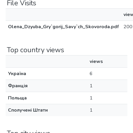
File Visits
vie
Olena_Dzyuba_Gry`gorij_Savy`ch_Skovoroda.pdf
200
Top country views
views
Україна
6
Франція
1
Польща
1
Сполучені Штати
1