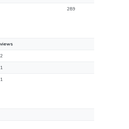
289
views
2
1
1