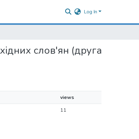
Log In
західних слов'ян (друга
views
11