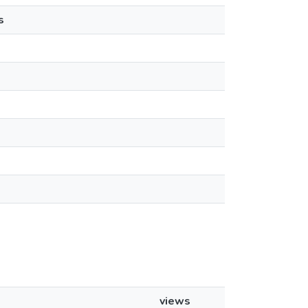
s
views