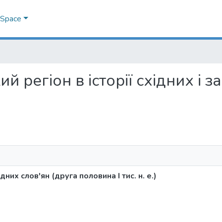
DSpace
кий регіон в історії східних і 
дних слов'ян (друга половина І тис. н. е.)