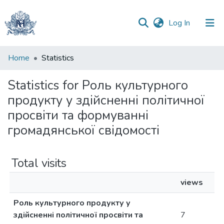
(current)
Log In
Communities
Home
Statistics
&
Collections
Statistics for Роль культурного
продукту у здійсненні політичної
All of DSpace
просвіти та формуванні
громадянської свідомості
Total visits
views
Роль культурного продукту у
здійсненні політичної просвіти та
7