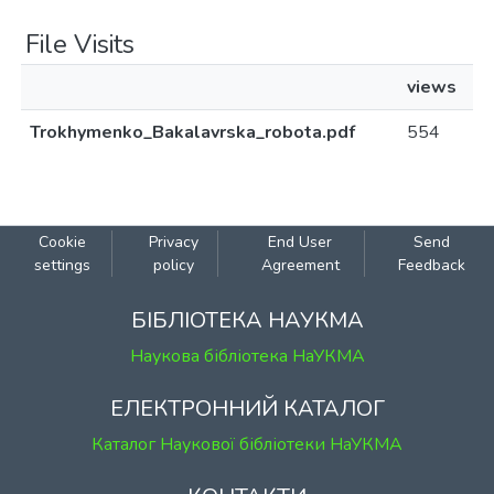
File Visits
views
Trokhymenko_Bakalavrska_robota.pdf
554
Cookie
Privacy
End User
Send
settings
policy
Agreement
Feedback
БІБЛІОТЕКА НАУКМА
Наукова бібліотека НаУКМА
ЕЛЕКТРОННИЙ КАТАЛОГ
Каталог Наукової бібліотеки НаУКМА