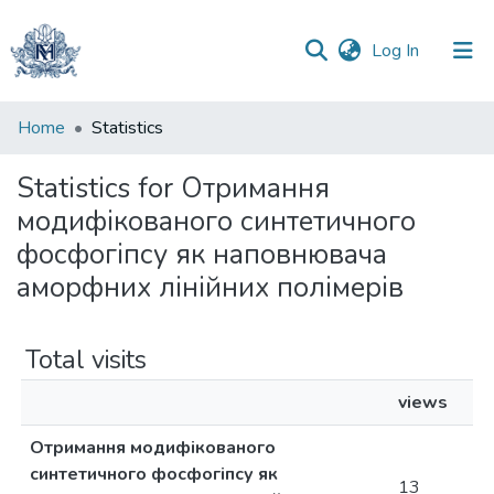
(current)
Log In
Communities
Home
Statistics
&
Collections
Statistics for Отримання
модифікованого синтетичного
All of DSpace
фосфогіпсу як наповнювача
аморфних лінійних полімерів
Total visits
views
Отримання модифікованого
синтетичного фосфогіпсу як
13