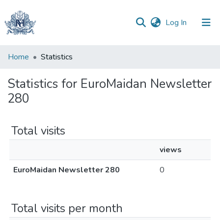
(current)
Log In
Communities
Home
Statistics
&
Collections
Statistics for EuroMaidan Newsletter
280
All of DSpace
Total visits
views
EuroMaidan Newsletter 280
0
Total visits per month