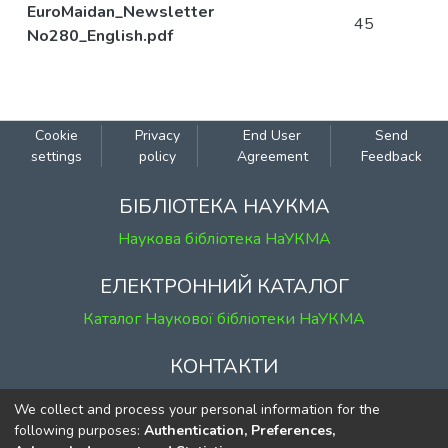
EuroMaidan_Newsletter
45
No280_English.pdf
Cookie
Privacy
End User
Send
settings
policy
Agreement
Feedback
БІБЛІОТЕКА НАУКМА
Наукова бібліотека НаУКМА
ЕЛЕКТРОННИЙ КАТАЛОГ
Каталог Наукової бібліотеки НаУКМА
КОНТАКТИ
м. Київ, вул. Григорія Сковороди, 2
We collect and process your personal information for the
к. 1, к. 120
following purposes:
Authentication, Preferences,