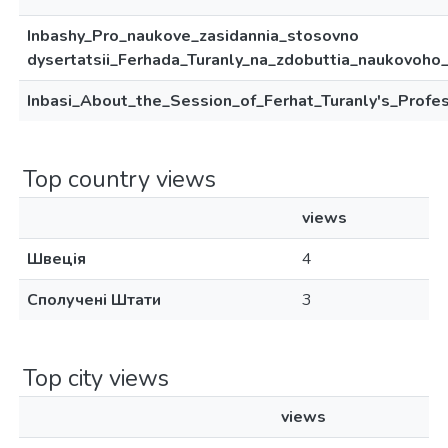
Inbashy_Pro_naukove_zasidannia_stosovno
dysertatsii_Ferhada_Turanly_na_zdobuttia_naukovoho_
Inbasi_About_the_Session_of_Ferhat_Turanly's_Profes
Top country views
views
Швеція
4
Сполучені Штати
3
Top city views
views