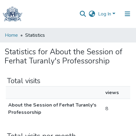
Log In
Communities
Home
Statistics
&
Collections
Statistics for About the Session of
Ferhat Turanly's Professorship
All of DSpace
Total visits
views
About the Session of Ferhat Turanly's
8
Professorship