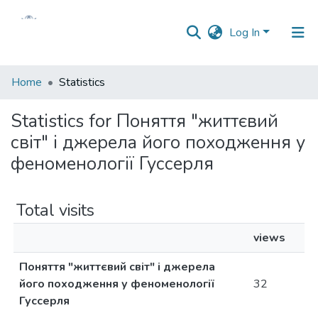
Log In
Communities
Home
Statistics
&
Collections
Statistics for Поняття "життєвий
світ" і джерела його походження у
All of DSpace
феноменології Гуссерля
Total visits
views
Поняття "життєвий світ" і джерела
його походження у феноменології
32
Гуссерля