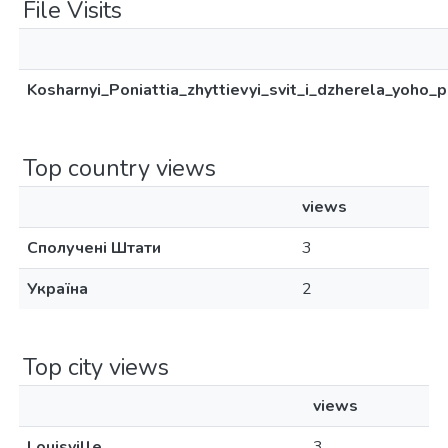
File Visits
Kosharnyi_Poniattia_zhyttievyi_svit_i_dzherela_yoho
Top country views
views
Сполучені Штати
3
Україна
2
Top city views
views
Louisville
3