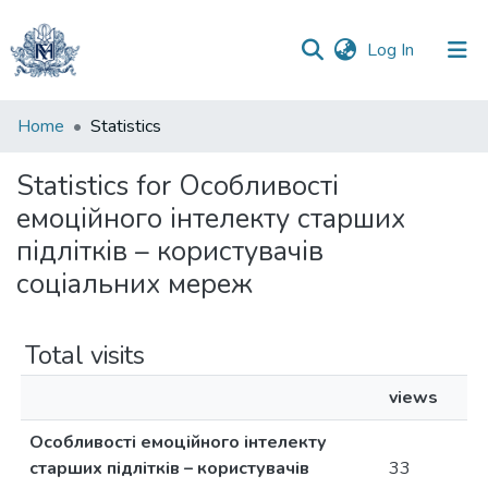
(current)
Log In
Communities
Home
Statistics
&
Collections
Statistics for Особливості
емоційного інтелекту старших
All of DSpace
підлітків – користувачів
соціальних мереж
Total visits
views
Особливості емоційного інтелекту
старших підлітків – користувачів
33