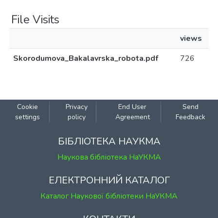
File Visits
views
Skorodumova_Bakalavrska_robota.pdf
726
Cookie
Privacy
End User
Send
settings
policy
Agreement
Feedback
БІБЛІОТЕКА НАУКМА
Наукова бібліотека НаУКМА
ЕЛЕКТРОННИЙ КАТАЛОГ
Каталог Наукової бібліотеки НаУКМА