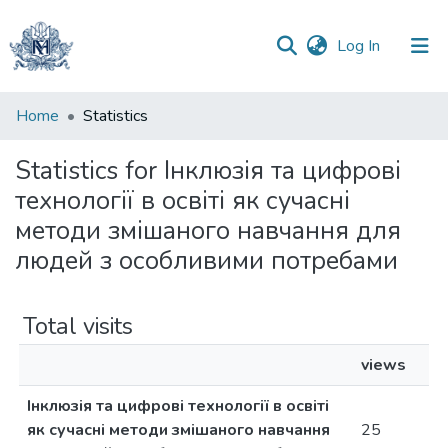
(current)
Log In
Communities
Home
Statistics
&
Collections
Statistics for Інклюзія та цифрові
технології в освіті як сучасні
All of DSpace
методи змішаного навчання для
людей з особливими потребами
Total visits
views
Інклюзія та цифрові технології в освіті
як сучасні методи змішаного навчання
25