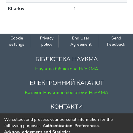
Kharkiv
1
Cookie
Privacy
End User
Send
settings
policy
Agreement
Feedback
БІБЛІОТЕКА НАУКМА
Наукова бібліотека НаУКМА
ЕЛЕКТРОННИЙ КАТАЛОГ
Каталог Наукової бібліотеки НаУКМА
КОНТАКТИ
м. Київ, вул. Григорія Сковороди, 2
We collect and process your personal information for the
к. 1, к. 120
following purposes:
Authentication, Preferences,
Acknowledgement and Statistics
.