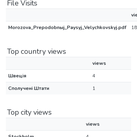
File Visits
vi
Morozova_Prepodobnыj_Paysyj_Velychkovskyj.pdf
1
Top country views
views
Швеція
4
Сполучені Штати
1
Top city views
views
Stockholm
4