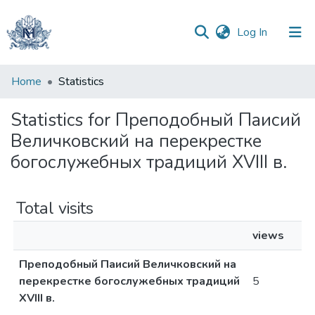
(current)
Log In
Communities
Home
Statistics
&
Collections
Statistics for Преподобный Паисий
Величковский на перекрестке
All of DSpace
богослужебных традиций XVIII в.
Total visits
views
Преподобный Паисий Величковский на
перекрестке богослужебных традиций
5
XVIII в.