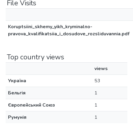
File Visits
Koruptsiini_skhemy_yikh_kryminalno-
pravova_kvalifikatsiia_i_dosudove_rozsliduvannia.pdf
Top country views
views
Україна
53
Бельгія
1
Європейський Союз
1
Румунія
1