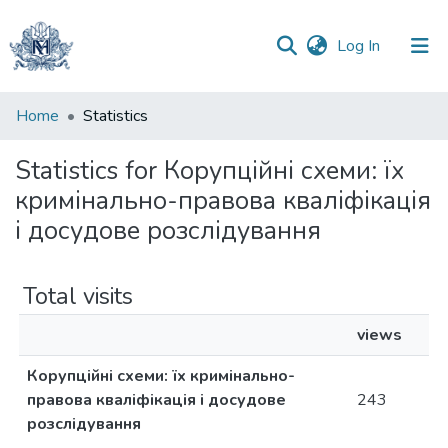
(current)
Log In
Communities
Home
Statistics
&
Collections
Statistics for Корупційні схеми: їх
кримінально-правова кваліфікація
All of DSpace
і досудове розслідування
Total visits
views
Корупційні схеми: їх кримінально-
правова кваліфікація і досудове
243
розслідування