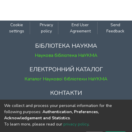
Cookie
Privacy
End User
Send
settings
policy
Agreement
Feedback
БІБЛІОТЕКА НАУКМА
Наукова бібліотека НаУКМА
ЕЛЕКТРОННИЙ КАТАЛОГ
Каталог Наукової бібліотеки НаУКМА
КОНТАКТИ
м. Київ, вул. Григорія Сковороди, 2
We collect and process your personal information for the
к. 1, к. 120
following purposes:
Authentication, Preferences,
Acknowledgement and Statistics
.
тел.
(044) 463-69-31
To learn more, please read our
privacy policy
.
ekmair@ukma.edu.ua