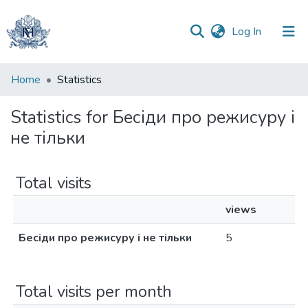
(current)
Log In
Communities
Home
Statistics
&
Collections
Statistics for Бесіди про режисуру і
не тільки
All of DSpace
Total visits
views
Бесіди про режисуру і не тільки
5
Total visits per month