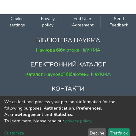
Cookie
Privacy
End User
Send
settings
policy
Agreement
Feedback
БІБЛІОТЕКА НАУКМА
Наукова бібліотека НаУКМА
ЕЛЕКТРОННИЙ КАТАЛОГ
Каталог Наукової бібліотеки НаУКМА
КОНТАКТИ
м. Київ, вул. Григорія Сковороди, 2
We collect and process your personal information for the
к. 1, к. 120
following purposes:
Authentication, Preferences,
Acknowledgement and Statistics
.
тел.
(044) 463-69-31
To learn more, please read our
privacy policy
.
ekmair@ukma.edu.ua
Customize
Decline
That's ok