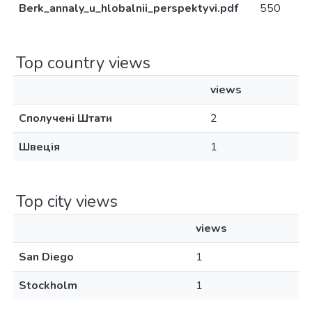
Berk_annaly_u_hlobalnii_perspektyvi.pdf
550
Top country views
views
Сполучені Штати
2
Швеція
1
Top city views
views
San Diego
1
Stockholm
1