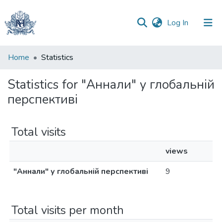
(current)
Log In
Communities
Home
Statistics
&
Collections
Statistics for "Аннали" у глобальній
перспективі
All of DSpace
Total visits
views
"Аннали" у глобальній перспективі
9
Total visits per month