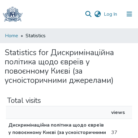
(current)
Log In
Communities
Home
Statistics
&
Collections
Statistics for Дискримінаційна
політика щодо євреїв у
All of DSpace
повоєнному Києві (за
усноісторичними джерелами)
Total visits
views
Дискримінаційна політика щодо євреїв
у повоєнному Києві (за усноісторичними
37