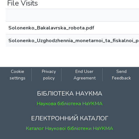
File Visits
Solonenko_Bakalavrska_robota.pdf
Solonenko_Uzghodzhennia_monetarnoi_ta_fiskalnoi_p
Cookie
Privacy
End User
Send
settings
policy
Agreement
Feedback
БІБЛІОТЕКА НАУКМА
Наукова бібліотека НаУКМА
ЕЛЕКТРОННИЙ КАТАЛОГ
Каталог Наукової бібліотеки НаУКМА