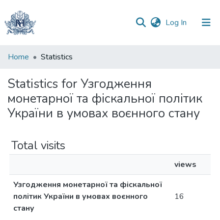
(current)
Log In
Communities
Home
Statistics
&
Collections
Statistics for Узгодження
монетарної та фіскальної політик
All of DSpace
України в умовах воєнного стану
Total visits
views
Узгодження монетарної та фіскальної
політик України в умовах воєнного
16
стану