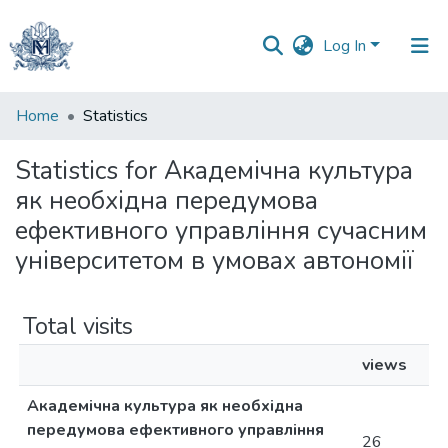
Log In
Communities
Home
Statistics
&
Collections
Statistics for Академічна культура
як необхідна передумова
All of DSpace
ефективного управління сучасним
університетом в умовах автономії
Total visits
views
Академічна культура як необхідна
передумова ефективного управління
26