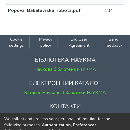
Popova_Bakalavrska_robota.pdf
184
Cookie
Privacy
End User
Send
settings
policy
Agreement
Feedback
БІБЛІОТЕКА НАУКМА
Наукова бібліотека НаУКМА
ЕЛЕКТРОННИЙ КАТАЛОГ
Каталог Наукової бібліотеки НаУКМА
КОНТАКТИ
м. Київ, вул. Григорія Сковороди, 2
We collect and process your personal information for the
к. 1, к. 120
following purposes:
Authentication, Preferences,