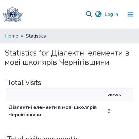
(current)
Log In
Communities
Home
Statistics
&
Collections
Statistics for Діалектні елементи в
мові школярів Чернігівщини
All of DSpace
Total visits
views
Діалектні елементи в мові школярів
5
Чернігівщини