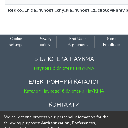
Redko_Ehida_rivnosti_chy_Na_rivnosti_z_cholovikamy.
Cookie
Privacy
End User
Send
settings
policy
Agreement
Feedback
БІБЛІОТЕКА НАУКМА
Наукова бібліотека НаУКМА
ЕЛЕКТРОННИЙ КАТАЛОГ
Каталог Наукової бібліотеки НаУКМА
КОНТАКТИ
м. Київ, вул. Григорія Сковороди, 2
We collect and process your personal information for the
к. 1, к. 120
following purposes:
Authentication, Preferences,