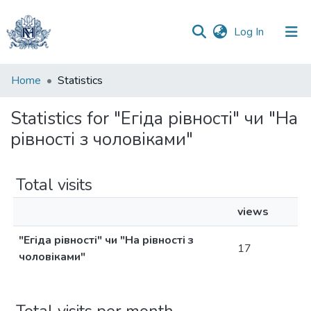
(current)
Log In
Communities
Home
Statistics
&
Collections
Statistics for "Егіда рівності" чи "На
рівності з чоловіками"
All of DSpace
Total visits
views
"Егіда рівності" чи "На рівності з
17
чоловіками"