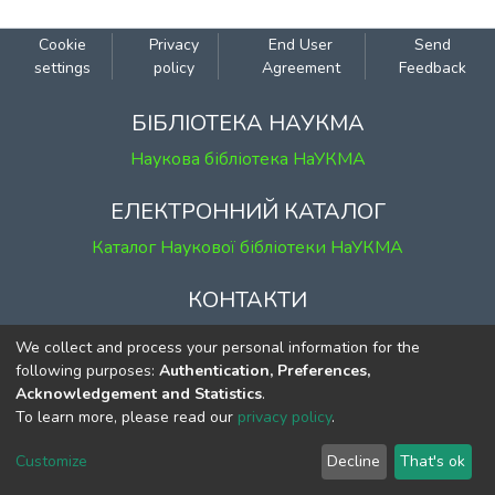
Cookie
Privacy
End User
Send
settings
policy
Agreement
Feedback
БІБЛІОТЕКА НАУКМА
Наукова бібліотека НаУКМА
ЕЛЕКТРОННИЙ КАТАЛОГ
Каталог Наукової бібліотеки НаУКМА
КОНТАКТИ
м. Київ, вул. Григорія Сковороди, 2
We collect and process your personal information for the
к. 1, к. 120
following purposes:
Authentication, Preferences,
Acknowledgement and Statistics
.
тел.
(044) 463-69-31
To learn more, please read our
privacy policy
.
ekmair@ukma.edu.ua
Customize
Decline
That's ok