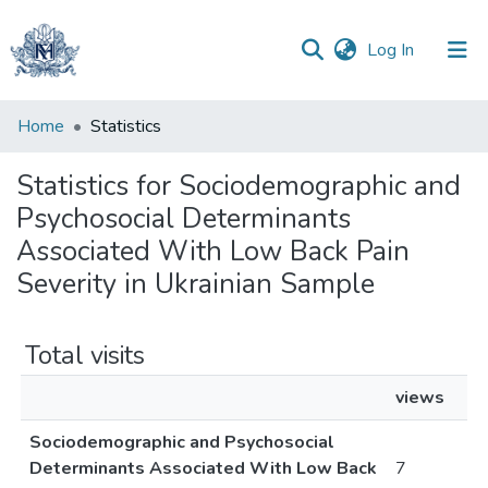
(current)
Log In
Communities
Home
Statistics
&
Collections
Statistics for Sociodemographic and
Psychosocial Determinants
All of DSpace
Associated With Low Back Pain
Severity in Ukrainian Sample
Total visits
views
Sociodemographic and Psychosocial
Determinants Associated With Low Back
7