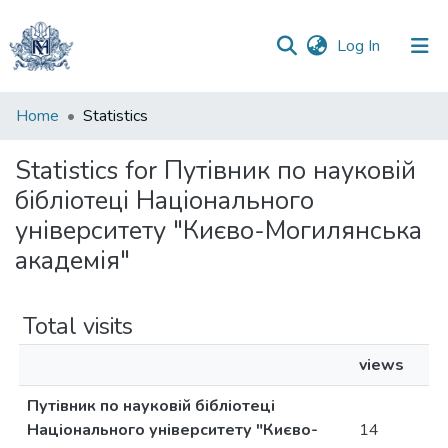
(current)
Log In
Communities
Home
Statistics
&
Collections
Statistics for Путівник по науковій
бібліотеці Національного
All of DSpace
університету "Києво-Могилянська
академія"
Total visits
views
Путівник по науковій бібліотеці
Національного університету "Києво-
14