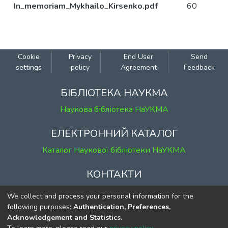
In_memoriam_Mykhailo_Kirsenko.pdf
60
Cookie
Privacy
End User
Send
settings
policy
Agreement
Feedback
БІБЛІОТЕКА НАУКМА
Наукова бібліотека НаУКМА
ЕЛЕКТРОННИЙ КАТАЛОГ
Каталог Наукової бібліотеки НаУКМА
КОНТАКТИ
м. Київ, вул. Григорія Сковороди, 2
We collect and process your personal information for the
к. 1, к. 120
following purposes:
Authentication, Preferences,
Acknowledgement and Statistics
.
тел.
(044) 463-69-31