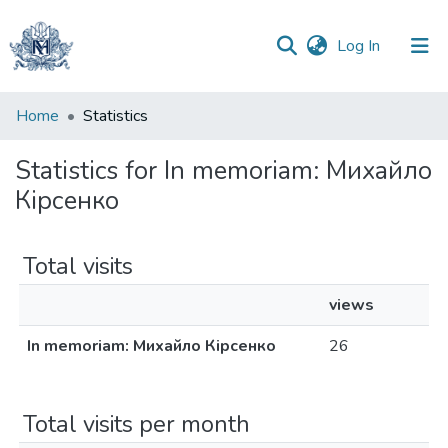
(current)
Log In
Communities
Home
Statistics
&
Collections
Statistics for In memoriam: Михайло
Кірсенко
All of DSpace
Total visits
views
In memoriam: Михайло Кірсенко
26
Total visits per month