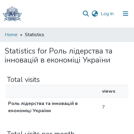
(current)
Log In
Communities
Home
Statistics
&
Collections
Statistics for Роль лідерства та
інновацій в економіці України
All of DSpace
Total visits
views
Роль лідерства та інновацій в
7
економіці України