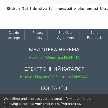
Shykun_Rol_liderstva_ta_innovatsii_v_ekonomitsi_Ukra
Cookie
Privacy
End User
Send
settings
policy
Agreement
Feedback
БІБЛІОТЕКА НАУКМА
Наукова бібліотека НаУКМА
ЕЛЕКТРОННИЙ КАТАЛОГ
Каталог Наукової бібліотеки НаУКМА
КОНТАКТИ
м. Київ, вул. Григорія Сковороди, 2
We collect and process your personal information for the
к. 1, к. 120
following purposes:
Authentication, Preferences,