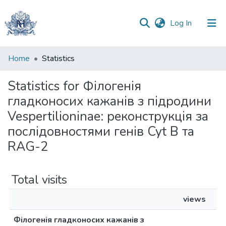
(current)
Log In
Communities
Home
Statistics
&
Collections
Statistics for Філогенія
гладконосих кажанів з підродини
All of DSpace
Vespertilioninae: реконструкція за
послідовностями генів Cyt B та
RAG-2
Total visits
views
Філогенія гладконосих кажанів з