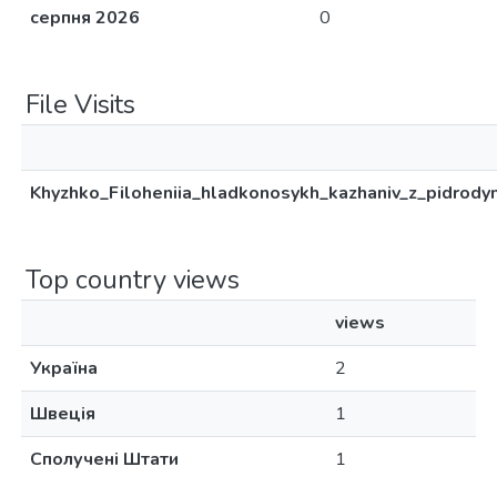
серпня 2026
0
File Visits
Khyzhko_Filoheniia_hladkonosykh_kazhaniv_z_pidrodyn
Top country views
views
Україна
2
Швеція
1
Сполучені Штати
1