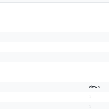
views
1
1