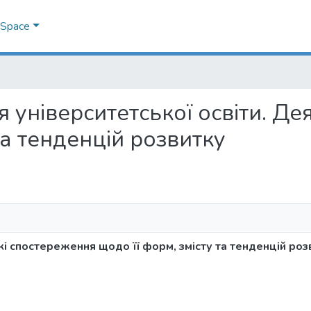
DSpace
ція університетської освіти. Д
та тенденцій розвитку
кі спостереження щодо її форм, змісту та тенденцій роз