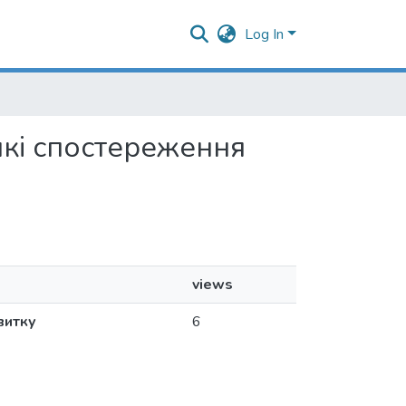
Log In
еякі спостереження
views
витку
6