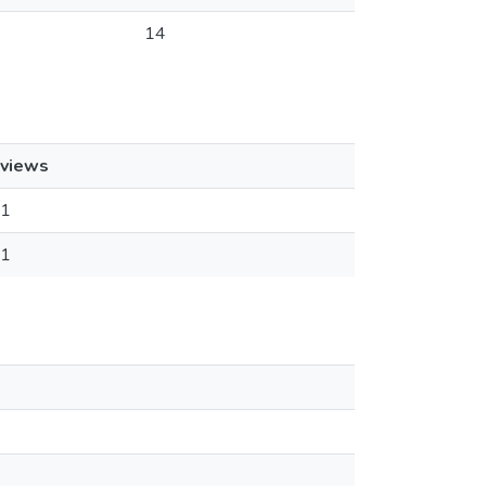
14
views
1
1