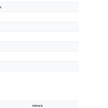
s
views