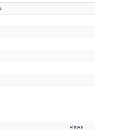
s
views