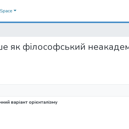
DSpace
Ніцше як філософський неакаде
ний варіант орієнталізму