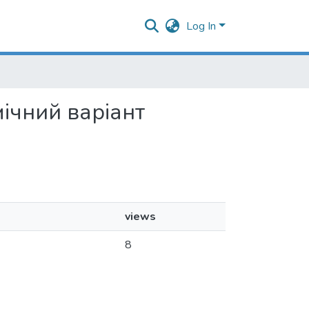
Log In
мічний варіант
views
8