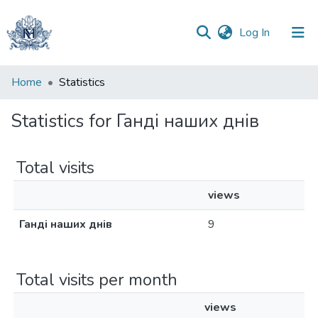
(current)
Log In
Communities
Home
Statistics
&
Collections
Statistics for Ганді наших днів
All of DSpace
Total visits
views
Ганді наших днів
9
Total visits per month
views