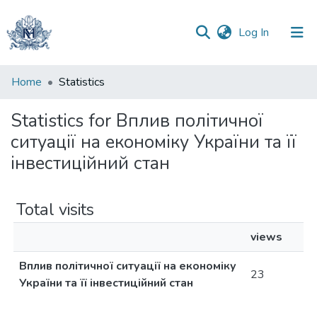
(current)
Log In
Communities
Home
Statistics
&
Collections
Statistics for Вплив політичної
ситуації на економіку України та її
All of DSpace
інвестиційний стан
Total visits
views
Вплив політичної ситуації на економіку
23
України та її інвестиційний стан