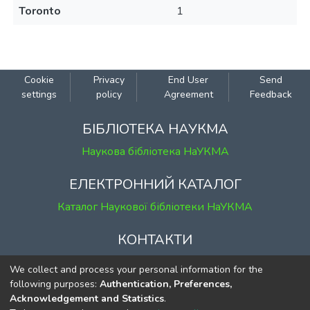
Toronto
1
Cookie
Privacy
End User
Send
settings
policy
Agreement
Feedback
БІБЛІОТЕКА НАУКМА
Наукова бібліотека НаУКМА
ЕЛЕКТРОННИЙ КАТАЛОГ
Каталог Наукової бібліотеки НаУКМА
КОНТАКТИ
м. Київ, вул. Григорія Сковороди, 2
We collect and process your personal information for the
к. 1, к. 120
following purposes:
Authentication, Preferences,
Acknowledgement and Statistics
.
тел.
(044) 463-69-31