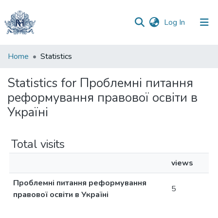
(current)
Log In
Communities
Home
Statistics
&
Collections
Statistics for Проблемні питання
реформування правової освіти в
All of DSpace
Україні
Total visits
views
Проблемні питання реформування
5
правової освіти в Україні