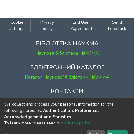
Cookie
Privacy
End User
Send
settings
policy
Agreement
Feedback
БІБЛІОТЕКА НАУКМА
Наукова бібліотека НаУКМА
ЕЛЕКТРОННИЙ КАТАЛОГ
Каталог Наукової бібліотеки НаУКМА
КОНТАКТИ
м. Київ, вул. Григорія Сковороди, 2
We collect and process your personal information for the
к. 1, к. 120
following purposes:
Authentication, Preferences,
Acknowledgement and Statistics
.
тел.
(044) 463-69-31
To learn more, please read our
privacy policy
.
ekmair@ukma.edu.ua