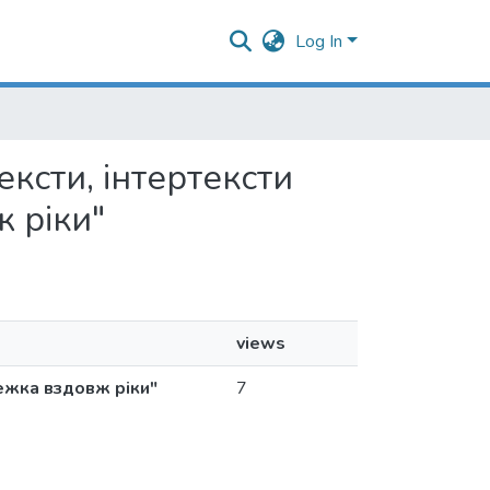
Log In
тексти, інтертексти
 ріки"
views
тежка вздовж ріки"
7