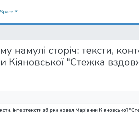
DSpace
вому намулі сторіч: тексти, кон
и Кіяновської "Стежка вздовж
ексти, інтертексти збірки новел Маріанни Кіяновської "С