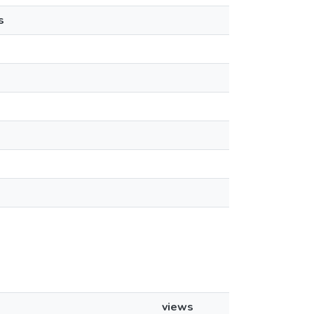
s
views