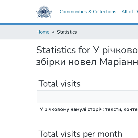
Communities & Collections
All of 
Home
Statistics
Statistics for У річко
збірки новел Маріанн
Total visits
У річковому намулі сторіч: тексти, конт
Total visits per month