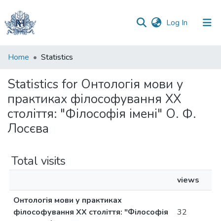
(current)
Log In
Communities
Home
Statistics
&
Collections
Statistics for Онтологія мови у
практиках філософування ХХ
All of DSpace
століття: "Філософія імені" О. Ф.
Лосєва
Total visits
views
Онтологія мови у практиках
філософування ХХ століття: "Філософія
32