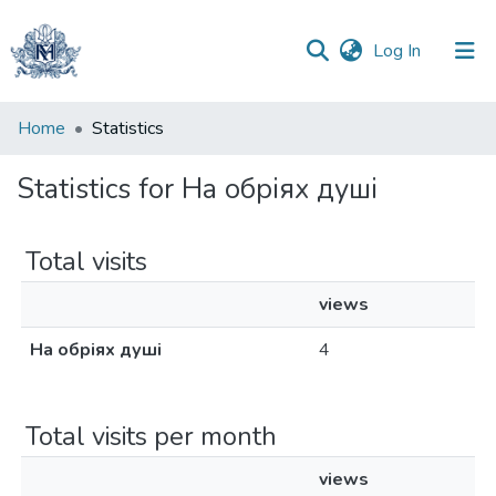
(current)
Log In
Communities
Home
Statistics
&
Collections
Statistics for На обріях душі
All of DSpace
Total visits
views
На обріях душі
4
Total visits per month
views