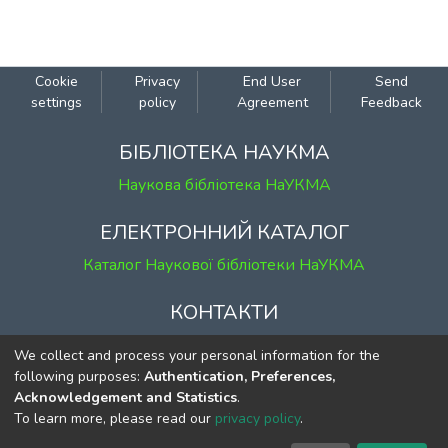
Cookie
Privacy
End User
Send
settings
policy
Agreement
Feedback
БІБЛІОТЕКА НАУКМА
Наукова бібліотека НаУКМА
ЕЛЕКТРОННИЙ КАТАЛОГ
Каталог Наукової бібліотеки НаУКМА
КОНТАКТИ
м. Київ, вул. Григорія Сковороди, 2
We collect and process your personal information for the
к. 1, к. 120
following purposes:
Authentication, Preferences,
Acknowledgement and Statistics
.
тел.
(044) 463-69-31
To learn more, please read our
privacy policy
.
ekmair@ukma.edu.ua