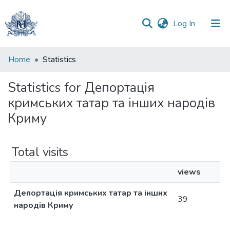
(current)
Log In
Communities
Home
Statistics
&
Collections
Statistics for Депортація
кримських татар та інших народів
All of DSpace
Криму
Total visits
views
Депортація кримських татар та інших
39
народів Криму