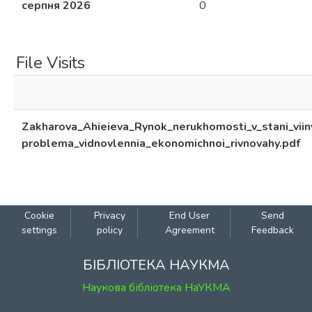
серпня 2026
0
File Visits
Zakharova_Ahieieva_Rynok_nerukhomosti_v_stani_viin
problema_vidnovlennia_ekonomichnoi_rivnovahy.pdf
Cookie
Privacy
End User
Send
settings
policy
Agreement
Feedback
БІБЛІОТЕКА НАУКМА
Наукова бібліотека НаУКМА