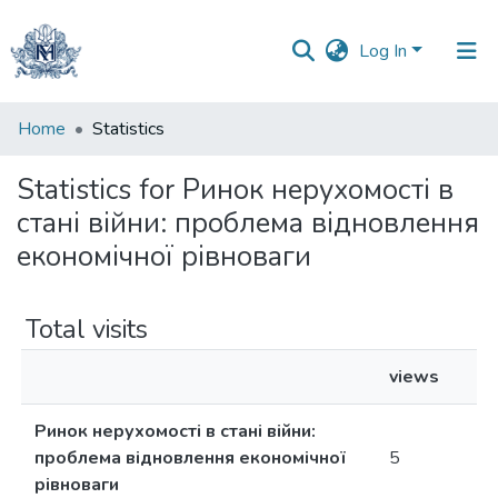
Log In
Communities
Home
Statistics
&
Collections
Statistics for Ринок нерухомості в
стані війни: проблема відновлення
All of DSpace
економічної рівноваги
Total visits
views
Ринок нерухомості в стані війни:
проблема відновлення економічної
5
рівноваги