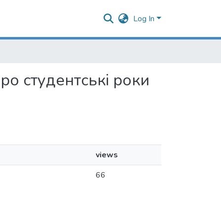
Log In
про студентські роки
views
66