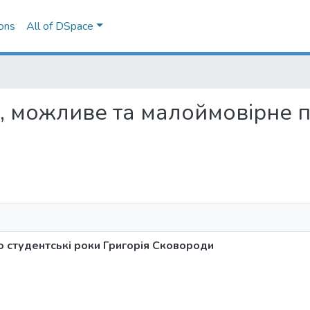
ons
All of DSpace
дне, можливе та малоймовірне 
о студентські роки Григорія Сковороди