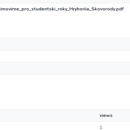
movirne_pro_studentski_roky_Hryhoriia_Skovorody.pdf
views
1