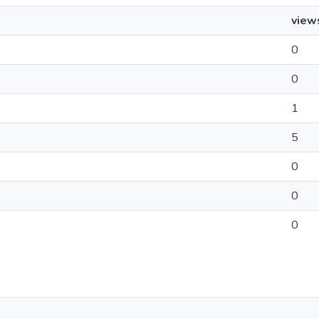
view
0
0
1
5
0
0
0