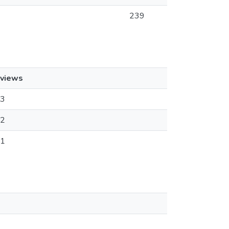
239
views
3
2
1