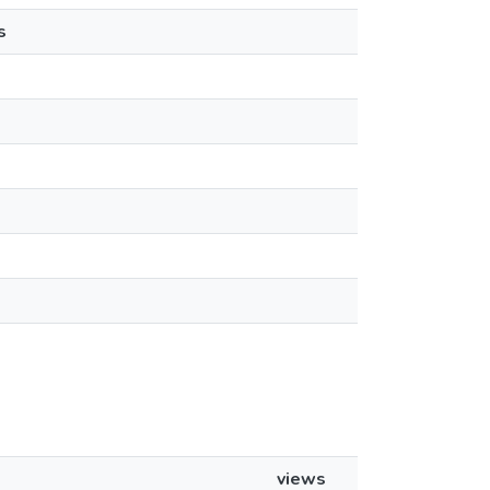
s
views