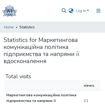
Log In
Communities
Home
Statistics
&
Collections
Statistics for Маркетингова
комунікаційна політика
All of DSpace
підприємства та напрями її
вдосконалення
Total visits
views
Маркетингова комунікаційна політика
підприємства та напрями її
21