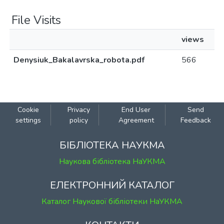
File Visits
views
Denysiuk_Bakalavrska_robota.pdf
566
Cookie
Privacy
End User
Send
settings
policy
Agreement
Feedback
БІБЛІОТЕКА НАУКМА
Наукова бібліотека НаУКМА
ЕЛЕКТРОННИЙ КАТАЛОГ
Каталог Наукової бібліотеки НаУКМА