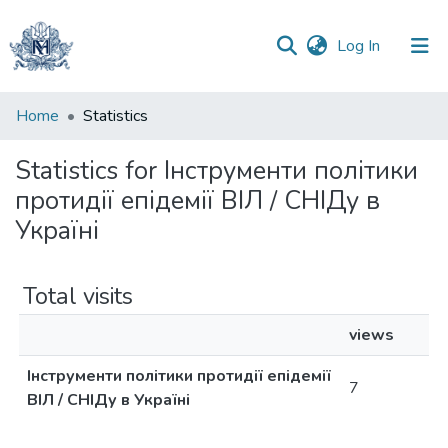
(current)
Log In
Communities
Home
Statistics
&
Collections
Statistics for Інструменти політики
протидії епідемії ВІЛ / СНІДу в
All of DSpace
Україні
Total visits
views
Інструменти політики протидії епідемії
7
ВІЛ / СНІДу в Україні