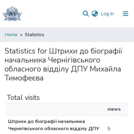
(current)
Log In
Communities
Home
Statistics
&
Collections
Statistics for Штрихи до біографії
начальника Чернігівського
All of DSpace
обласного відділу ДПУ Михайла
Тимофеєва
Total visits
views
Штрихи до біографії начальника
Чернігівського обласного відділу ДПУ
5