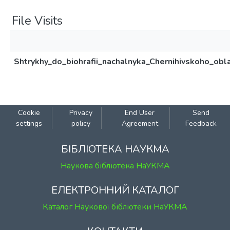
File Visits
Shtrykhy_do_biohrafii_nachalnyka_Chernihivskoho_ob
Cookie
Privacy
End User
Send
settings
policy
Agreement
Feedback
БІБЛІОТЕКА НАУКМА
Наукова бібліотека НаУКМА
ЕЛЕКТРОННИЙ КАТАЛОГ
Каталог Наукової бібліотеки НаУКМА