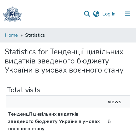
(current)
Log In
Communities
Home
Statistics
&
Collections
Statistics for Тенденції цивільних
видатків зведеного бюджету
All of DSpace
України в умовах воєнного стану
Total visits
views
Тенденції цивільних видатків
зведеного бюджету України в умовах
8
воєнного стану