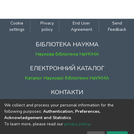
Cookie
Privacy
End User
Send
settings
policy
Agreement
Feedback
БІБЛІОТЕКА НАУКМА
Наукова бібліотека НаУКМА
ЕЛЕКТРОННИЙ КАТАЛОГ
Каталог Наукової бібліотеки НаУКМА
КОНТАКТИ
м. Київ, вул. Григорія Сковороди, 2
We collect and process your personal information for the
к. 1, к. 120
following purposes:
Authentication, Preferences,
Acknowledgement and Statistics
.
тел.
(044) 463-69-31
To learn more, please read our
privacy policy
.
ekmair@ukma.edu.ua