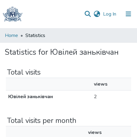
(current)
Log In
Communities
Home
Statistics
&
Collections
Statistics for Ювілей заньківчан
All of DSpace
Total visits
views
Ювілей заньківчан
2
Total visits per month
views