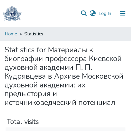
(current)
Log In
Communities
Home
Statistics
&
Collections
Statistics for Материалы к
биографии профессора Киевской
All of DSpace
духовной академии П. П.
Кудрявцева в Архиве Московской
духовной академии: их
предыстория и
источниковедческий потенциал
Total visits