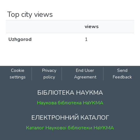
Top city views
views
Uzhgorod
1
Cookie
Privacy
End User
Send
settings
policy
Agreement
Feedback
БІБЛІОТЕКА НАУКМА
Наукова бібліотека НаУКМА
ЕЛЕКТРОННИЙ КАТАЛОГ
Каталог Наукової бібліотеки НаУКМА