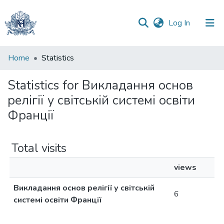
(current)
Log In
Communities
Home
Statistics
&
Collections
Statistics for Викладання основ
релігії у світській системі освіти
All of DSpace
Франції
Total visits
views
Викладання основ релігії у світській
6
системі освіти Франції