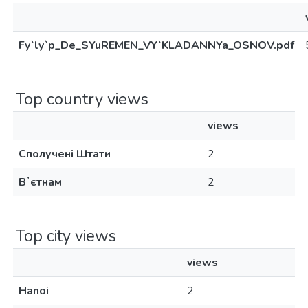
Fy`ly`p_De_SYuREMEN_VY`KLADANNYa_OSNOV.pdf
Top country views
views
Сполучені Штати
2
Вʼєтнам
2
Top city views
views
Hanoi
2