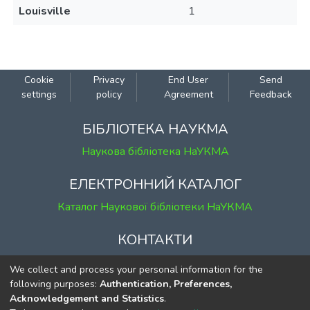
Louisville
1
Cookie
Privacy
End User
Send
settings
policy
Agreement
Feedback
БІБЛІОТЕКА НАУКМА
Наукова бібліотека НаУКМА
ЕЛЕКТРОННИЙ КАТАЛОГ
Каталог Наукової бібліотеки НаУКМА
КОНТАКТИ
м. Київ, вул. Григорія Сковороди, 2
We collect and process your personal information for the
к. 1, к. 120
following purposes:
Authentication, Preferences,
Acknowledgement and Statistics
.
тел.
(044) 463-69-31