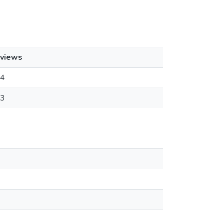
views
4
3