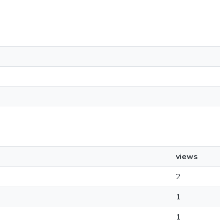
views
2
1
1