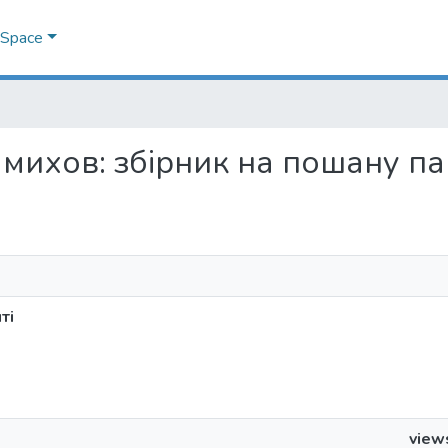
DSpace
 Чмихов: збірник на пошану па
ті
view