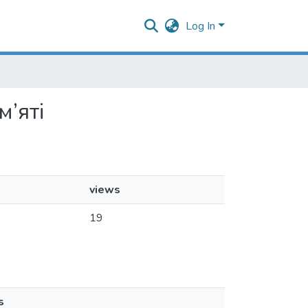
Log In
м’яті
views
19
s