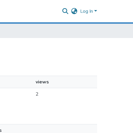
Log In
views
2
s