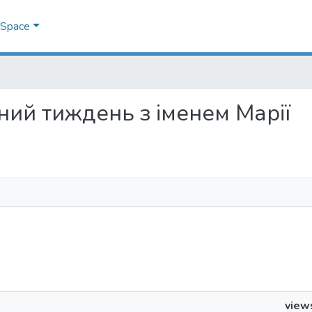
DSpace
льний тиждень з іменем Марії
view